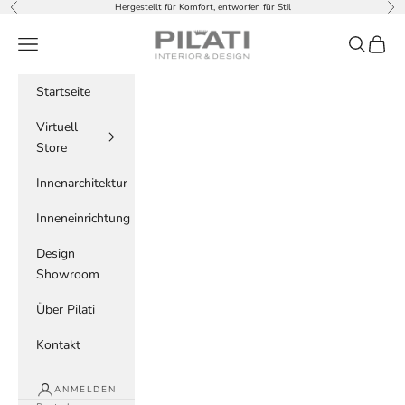
Zum Inhalt springen
Hergestellt für Komfort, entworfen für Stil
Zurück
Vor
PILATI
Menü
Suchen
Waren
Startseite
Virtuell
Store
Innenarchitektur
Inneneinrichtung
Design
Showroom
Über Pilati
Kontakt
ANMELDEN