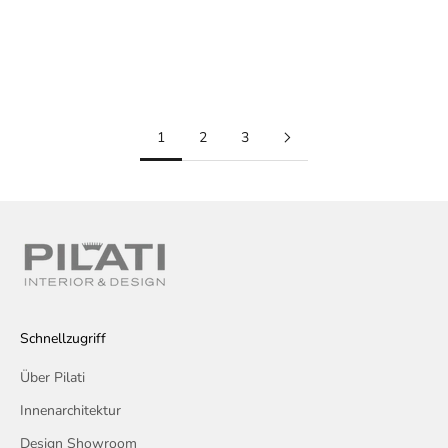
Stuhl Must Have
Angebot
€1.880,00
1
2
3
Schnellzugriff
Über Pilati
Innenarchitektur
Design Showroom