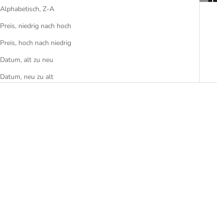
Alphabetisch, Z-A
Preis, niedrig nach hoch
Preis, hoch nach niedrig
Datum, alt zu neu
Datum, neu zu alt
Outdoor Tisch Elba
Outdoor Sessel Marina Soft
Angebot
Angebot
ab €6.545,00
€4.225,00