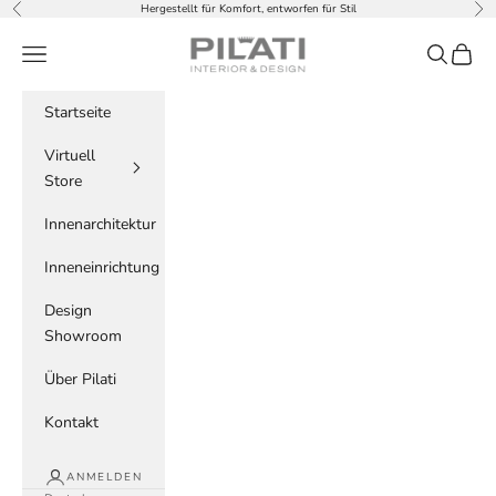
Zum Inhalt springen
Hergestellt für Komfort, entworfen für Stil
Zurück
Vor
PILATI
Menü
Suchen
Waren
Startseite
Virtuell
Store
Innenarchitektur
Inneneinrichtung
Design
Showroom
Über Pilati
Kontakt
ANMELDEN