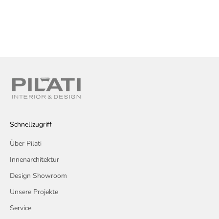
Tischlampe Effy
Angebot
€985,00
Schnellzugriff
Über Pilati
Innenarchitektur
Design Showroom
Unsere Projekte
Service