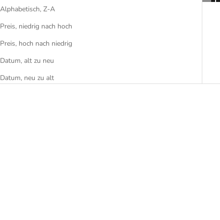
Alphabetisch, Z-A
Preis, niedrig nach hoch
Preis, hoch nach niedrig
Datum, alt zu neu
Datum, neu zu alt
MOOD – 24-teiliges
MOOD Precious – 24-teiliges
versilbertes Besteckset mit
Besteckset in Roségold mit
Design-Etui
Design-Etui
Angebot
€1.950,00
Angebot
€2.500,00