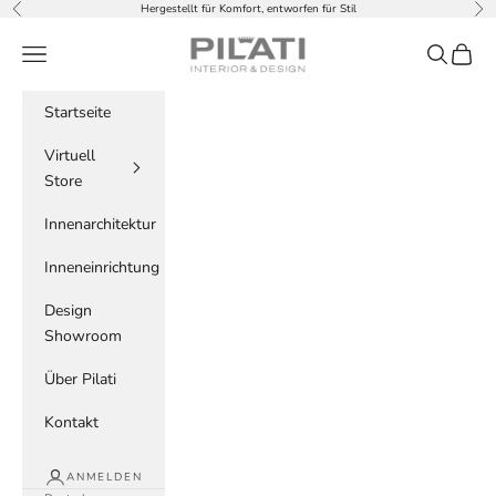
Zum Inhalt springen
Hergestellt für Komfort, entworfen für Stil
Zurück
Vor
PILATI
Menü
Suchen
Waren
Startseite
Virtuell
Store
Innenarchitektur
Inneneinrichtung
Design
Showroom
Über Pilati
Kontakt
ANMELDEN