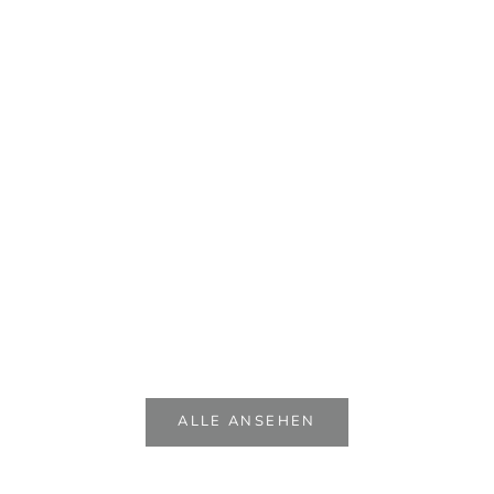
Bett Up 
Angebo
ab €6.8
Runder Esstisch Must Have
Angebot
ab €2.450,00
ALLE ANSEHEN