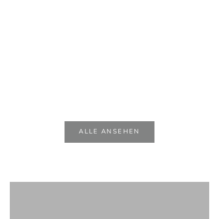
Bett Milano
Leder Bett 
Angebot
ab €6.005,00
Angebot
ab €10.
ALLE ANSEHEN
Möbel
VIEW PRODUCTS