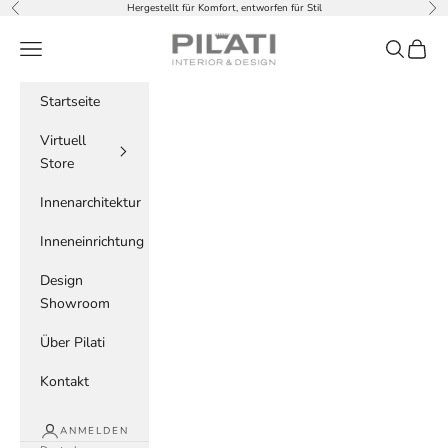
Zum Inhalt springen
Hergestellt für Komfort, entworfen für Stil
Zurück
Vor
PILATI
Menü
Suchen
Waren
Startseite
Virtuell
Store
Innenarchitektur
Inneneinrichtung
Design
Showroom
Über Pilati
Kontakt
ANMELDEN