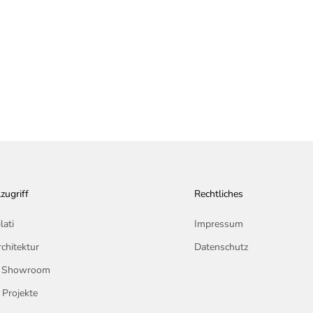
Beistelltisch Stone
Beistelltisch Must Ha
Angebot
€1.705,00
Angebot
€2.330,00
zugriff
Rechtliches
lati
Impressum
chitektur
Datenschutz
n Showroom
 Projekte