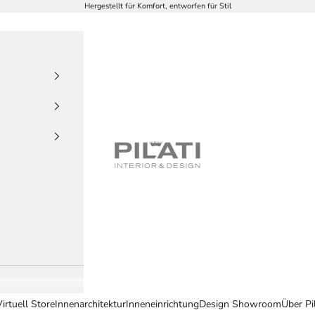
Hergestellt für Komfort, entworfen für Stil
PILATI
irtuell Store
Innenarchitektur
Inneneinrichtung
Design Showroom
Über Pil