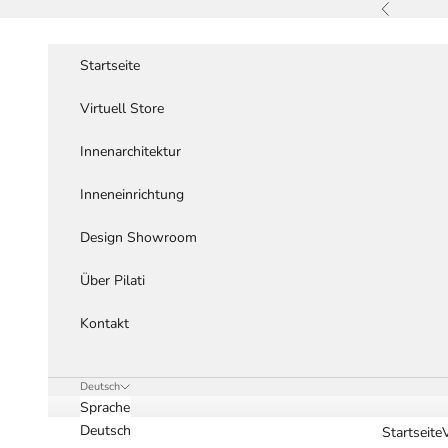
Zum Inhalt springen
Zurück
Startseite
Virtuell Store
Innenarchitektur
Inneneinrichtung
Design Showroom
Über Pilati
Kontakt
Deutsch
Sprache
Deutsch
Startseite
V