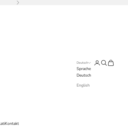
Vor
Anmelden
Suchen
Warenkorb
Deutsch
Sprache
Deutsch
English
ati
Kontakt