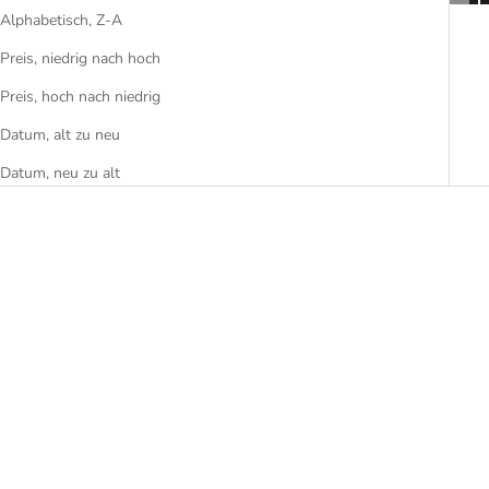
Alphabetisch, Z-A
Preis, niedrig nach hoch
Preis, hoch nach niedrig
Datum, alt zu neu
Datum, neu zu alt
Outdoor Tisch Elba
Outdoor Sessel Marina Soft
Angebot
Angebot
ab €6.545,00
€4.225,00