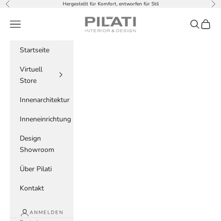
Zum Inhalt springen
Hergestellt für Komfort, entworfen für Stil
Zurück
Vor
PILATI
Menü
Suchen
Waren
Startseite
Virtuell
Store
Innenarchitektur
Inneneinrichtung
Design
Showroom
Über Pilati
Kontakt
ANMELDEN