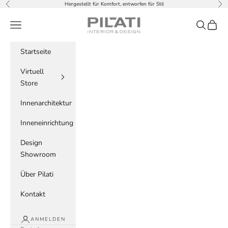
Zum Inhalt springen
Hergestellt für Komfort, entworfen für Stil
Zurück
Vor
PILATI
Menü
Suchen
Waren
Startseite
Virtuell
Store
Innenarchitektur
Inneneinrichtung
Design
Showroom
Über Pilati
Kontakt
ANMELDEN